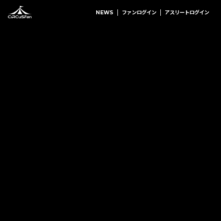
NEWS
ファンログイン
アスリートログイン