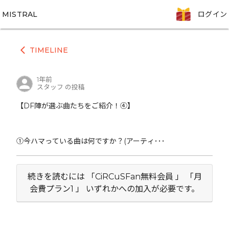
MISTRAL
ログイン
TIMELINE
arrow_back_ios
1年前
スタッフ の投稿
【DF陣が選ぶ曲たちをご紹介！④】
①今ハマっている曲は何ですか？(アーティ･･･
続きを読むには 「CiRCuSFan無料会員 」 「月
会費プラン1 」 いずれかへの加入が必要です。