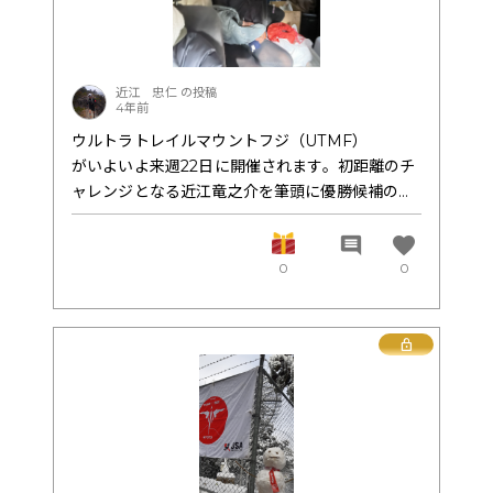
近江 忠仁 の投稿
4年前
ウルトラトレイルマウントフジ（UTMF）
がいよいよ来週22日に開催されます。初距離のチ
ャレンジとなる近江竜之介を筆頭に優勝候補の中
谷亮太 中江、岡本、森田、古賀、下家の7名が
走ります。
favorite
comment
できる事を100%近い所で準備してきたので結果
0
0
がほんとうに楽しみでもあります。
私は竜之介のサポートとして現場入ります。
練習会などで見て感じできた事はやはり120キロ
Lock
を過ぎてからの勝負かと。
中谷選手は長い距離を得意としている為に安定し
たペースを保てるかが鍵だと思います。
竜之介に関してはスピードを小出しに出来れば勝
機はあります。ここに関しては奥信濃で優勝の下