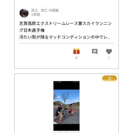
差をあけられてしまったので、世界で戦うにはこ
ういった傾斜でうまくポールを使えるよう、練習
近江 忠仁 の投稿
する必要があると痛感しました。
4年前
１つだけ言えることは。世界トップレベルへの道
のりは険しいけど、絶対辿り付ける自信が付いた
志賀高原エクストリームレース兼スカイランニン
ってこと。
グ日本選手権
★3km〜4km(やや下り→平坦、やや登り)
根拠の無い自信が最大の取り柄ですw
冷たい雨が降るマッドコンディションの中でレー
ポールを落としてしまったり、給水で時間をロス
そして、挑戦中に感じたことは、凄く当たり前な
ス。
したり、ここのパートはリズムを崩してしまって
ことばかり。
32K&54K
favorite
comment
いました。
1番はこんなに応援してもらって、こんなに沢山の
32K
0
1
人が支援してくれて、サポートしてくれて、ペー
男子 優勝 近江竜之介
サーに付いてくれて、自分がやりたいこと。挑戦
11位 市毛富士夫
★4km〜GOAL(やや急な登り)
したいこと。それに2週間近くも浸れること。自
Lock
ゴール地点と前をいく選手の背中が見えるので、
分は世界で1番幸せ者だと思った。
女子 4位 楠田涼葉
とにかく腕と足を必死に動かしました。ラスト
大好きな子とデートできる。付き合える。そんな
完走 西香織
1kmの猛プッシュのおかげで、優勝できたのだと
時の幸せとはまた少し違った感情の幸せって感じ
54K
思います。ただ、今回はポールを使いながらもか
かなww
女子 3位 若林綾
なり歩いてしまったので、ここで走れるようにな
けど、こんな幸せは感じたことが無い幸せ。期待
れば、もっと自己ベストを更新できると感じまし
してもらえてること。応援してもらえてること。
た。
やりたいことをやり切れること。こんな幸せはな
エクストリームレース54K
かなか無いなって心から思った。
女子 3位 了源ゆきの