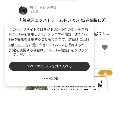
今回ポールを初めてレースを使ってみたことで、
自然と感謝の感情しか湧き出てこなかった。
4位 鈴木みさと
近江 忠仁 の投稿
多くのことに気づくことができました。
でも同時に、プレッシャーが半端なかった。最速
4年前
上位選手の結果となります。
ポールという選択肢が増えることで、VKだけでな
で駆け抜ける。あまりに多くの人が見てくれてる
取り急ぎご報告です。
志賀高原エクストリームもいよいよ2週間後に迫
くSKYでも強みになると思うので、今後も練習し
中で、あまりに大きく取り上げてもらう中で、あ
りました。
このウェブサイトではサイトの利便性の向上を目的
ていきたいです。
まりに大きく言った発言。
土日でロードバイクと愛宕スカイコース+@で仕
にCookieを使用します。ブラウザの設定によりCoo
世界で活躍しているメンタルオバケの飯野航選手
kieの機能を変更することもできます。詳細は
Cooki
上げに掛かってました。
を大幅に超える。
eポリシー
をご覧ください。Cookieを拒否するか、
@な所はポールワークで登りを楽に！！
favorite
comment
設定を変更する場合は、「cookie設定」をクリック
志賀高原で主戦場であるSKYの選考に落ちてしま
どれだけデカいこと言ってるんだろう。
レース後半のサンバレーの登りで足を使いきる事
0
1
してください。
ってから、なかなか気持ちの切り替えができず苦
でも、できる気しかしない。
なくゴールまでしっかり走れるのが目的。
しみましたが、多くの人の支えのおかげもあり、
もっと大きな舞台（UTMBやTOR DES
ロングの選手権では若林綾、木下久美、が上位を
すべてのCookieを受け入れる
今大会のスタートに立つ決断をして、本当によか
GEANTS）で世界一を目指すのに、こんなマイナ
狙います。
Lock
ったです。
ーな挑戦で世界一に慣れなくて先があるわけがな
cookie設定
男子は現在東海自然歩道1140キロFKT挑戦中の
技術やスタミナはもちろん、フィジカル・メンタ
い。
中谷亮太選手がどんな走りを見せるのか興味は尽
ルに関しても、強化していきたいと思います
色んな気持ちが交錯する。
きないTEAMSKYKYOTOメンバー！そして
最速記録に挑戦中。何度この言葉を発したこと
一般クラスでは了源ゆきの、鈴木みさとのワンツ
か。1000kmを超える工程で最速記録を狙うとい
ーか！？
うイメージが出来なさ過ぎる現状。
とにかく目の前のことを乗り越えていくしか方法
はない。あまりに険しい道のり（道なき道や藪漕
激戦のミドルクラスは西澤、市毛、がトップ5以