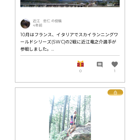
近江 忠仁 の投稿
4年前
10月はフランス、イタリアでスカイランニングワ
ールドシリーズ(SWC)の2戦に近江竜之介選手が
参戦しました。
7月のスカイランニング世界選手権から3ヵ月たっ
てどれだけ成長しているか世界の層の厚さも体感
favorite
comment
すべく。
0
1
まずはフランスでのレースはVKが何故か中止？
スカイレースのみとなり
スタートから12キロはほぼ登りで残りは13キロの
Lock
下りメイン、日本では考えられないコース設定(崖
を降る)で本人も相当な覚悟が必要なレイアウト？
スタートからの登り坂ピークまではトップがしっ
かりと確認出来る位置！すなわち2番で登り切っ
た事は成長出来ている証でもあり非常に良かった❗
しかしながら下りパートでは世界の洗礼をもろに