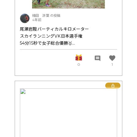
しかしながらこの後、京都からのペーサー様でま
さかのアンビリーバボーが…
1000キロ走って来た中谷選手に千切られる！？
楠田 涼葉 の投稿
4年前
某トレイルランナーが居たとは❗
あり得ない事です！！！！！
尾瀬岩鞍バーティカルキロメーター
ここはマジ笑えました。
スカイランニングVK日本選手権
こんなのはほんの一部で数々の修羅場を乗り越え
54分15秒で女子総合優勝🥇
ての
この結果により、2022年のスカイランニング世界
13日8時間は前人未到の大記録かと思います。
選手権、VK部門の日本代表として内定しました。
favorite
comment
そして2022中谷亮太選手はウルトラトレイル世界
2020年は54分53秒。自己ベストを38秒更新で
0
1
No.1レースとなるUTMBでの3位以内という目標
す。
に向かい始動してます。
今後ますますの応援宜しくお願いいたします。
★START〜1.5km(ゆるい登り→急な登り)
Lock
スタートは後ろから二番目と、前を追うことを考
えたら良い絶好の位置。走れる登りは得意な傾斜
なので、ここで前の選手との差をつめようと、最
初からかなり飛ばしていきました。
急な傾斜からはパワーウォーク中心で。ここは、
去年動画を撮ってもらっていたところでした。膝
が鋭角になる角度で足を地面についてしまうのが