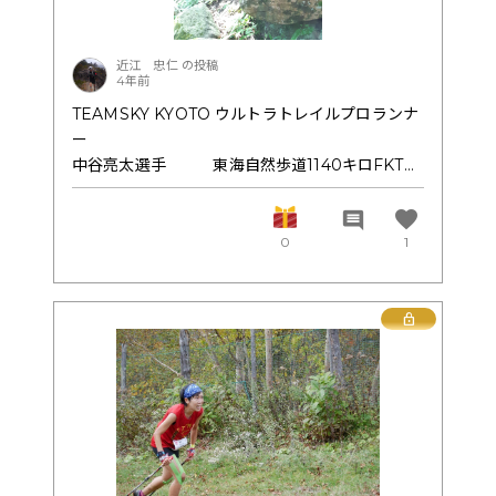
浴び11名の選手に抜かされ13位でのフィニッシ
ュ。
こういった経験は日本では絶対に出来ないのでこ
近江 忠仁 の投稿
4年前
の時点でもわざわざ予定になかった遠征でしたが
当人の為にはホントに意義大きなレース経験が出
TEAMSKY KYOTO ウルトラトレイルプロランナ
来たようです。
ー
優勝の選手はゴールデントレイルでの優勝経験も
中谷亮太選手 東海自然歩道1140キロFKT
ある実力者。来年には追い抜かなければならない
最速記録樹立おめでとうございます！！
相手でもあり、来年2月にタイで開催されるトレ
三重県鈴鹿山麓でのペーサーとしてたった20キロ
favorite
comment
イル世界選手権で入賞するためにもこれからの１
でしたが彼と走れたのはこの上ない充実感を味わ
0
1
日１日はかなり重要ですね。
えました。
この時、約800キロを走破して来てる彼とこの日
たった20キロを走る私(オーミ)
Lock
そんな私に先行されると彼は真顔でクッソ～オヤ
ジはヤッパ速いわ～！って中谷亮太くん…
なんぼなんでもこの私が800走ってる最中のあな
たに千切られる可能性は1000%ないでしょう😁
笑うぐらいの負けず嫌いですね。
純粋なアスリートだと心から感じました。