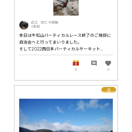
家選手も同様。
応援宜しくお願い致します🤲
近江 忠仁 の投稿
4年前
本日は牛松山バーティカルレース終了のご挨拶に
自治会へと行ってまいりました。
そして2022西日本バーティカルサーキット
(WJVC)の最終戦としての会場コースの探索も実
施。
favorite
comment
雪の積る三郎ヶ岳バラグライダー出発点までの新
0
0
ルート！
これは里山として最高のロケーションとコースレ
イアウト。
Lock
是非とも2022の締めくくりに宜しくお願いいたし
ます！
かなり気が早いですが…😁