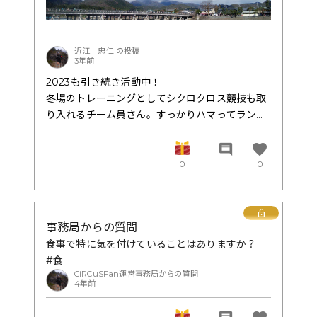
近江 忠仁 の投稿
3年前
2023も引き続き活動中！
冬場のトレーニングとしてシクロクロス競技も取
り入れるチーム員さん。すっかりハマってランニ
ングの方がおろそかに…？ペダリングとランニン
グでは使う筋肉が少々違うが股関節の動きは同じ
favorite
comment
く。
0
0
そこをリンクするよう指導するのが私の役目！
自転車のペダリングに関して重要なのは回しやす
いポジションを出す！
Lock
事務局からの質問
これが最初の一歩ですね、
食事で特に気を付けていることはありますか？
これから季節も少しづつ暖かくなってくれば身体
#食
の動きも良くなってくる。
CiRCuSFan運営事務局からの質問
トレイルランニングもサイクルスポーツも気持ち
4年前
良くなります。ケガに気をつけてトレーニングし
ます！