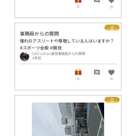
favorite
comment
まずは寒さに打ち勝つのもトレーニング！？
0
0
Lock
事務局からの質問
憧れのアスリートや尊敬している人はいますか？
#スポーツ全般 #競技
CiRCuSFan運営事務局からの質問
4年前
favorite
comment
0
0
Lock