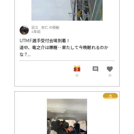
近江 忠仁 の投稿
4年前
UTMF選手受付会場到着！
道中、竜之介は爆睡‥果たして今晩眠れるのか
な？
本人曰く眠れる！（自信アリ）だそうです^_^
favorite
comment
0
0
コースが一部変更になり高速レースになりそうで
す。
この後、中谷選手と合流。
Lock