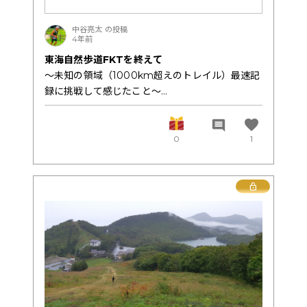
悪い癖だとわかっていたので、今回は足をしっか
り前に出してつくイメージでパワーウォークをし
中谷亮太 の投稿
4年前
ました。パワーウォークは苦手で、いつもそこで
タイムを落としてしまうのですが、今回は逆に他
東海自然歩道FKTを終えて
の選手との差を詰められたと思います。
〜未知の領域（1000km超えのトレイル）最速記
録に挑戦して感じたこと〜
★1.5km〜2.5km(激下り)
favorite
comment
大得意な下りパート。ここで多くの選手を抜くこ
0
1
とができました。日頃愛宕山で急な傾斜に慣れ親
バタバタで余韻に浸る時間もなかなか無いです
しんでいることが大きかったです。
が、また少しずつ見えて来たこと、これからやろ
うと思っていることも文章にしていこうと思いま
Lock
す。
★2.5km〜3km(ジャイアントウォール・傾斜
40％超え)
今回は僕のオンラインサロン内「走る栄養研究
ここから初めてポールを使用。よじ登りは苦手意
所」に投稿した内容の一部を特別公開させていた
識が強いですが、ポールのおかげでいつもよりは
だきます。
グイグイ攻めることができました。それでも、こ
思ったことをそのまま、あまり綺麗な文章ではな
こでポールが上手な選手やよじ登りが速い選手に
く、本当にそのまま書いてます。