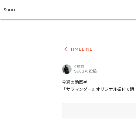
Suuu
TIMELINE
arrow_back_ios
4年前
Suuu の投稿
今週の動画🌟
『サラマンダー』オリジナル振付で踊っ