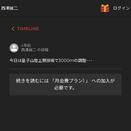
西澤誠二
ログイン
TIMELINE
arrow_back_ios
4年前
西澤誠二 の投稿
今日は皇子山陸上競技場で3000mの調整･･･
続きを読むには 「月会費プラン1 」 への加入が
必要です。