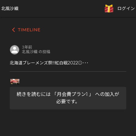
北風沙織
ログイン
TIMELINE
arrow_back_ios
3年前
北風沙織 の投稿
北海道ブレーメンズ祭‼︎紅白戦2022⚾･･･
続きを読むには 「月会費プラン1 」 への加入が
必要です。