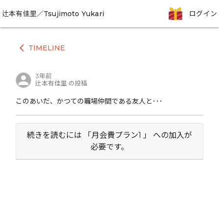
辻本有佳里／Tsujimoto Yukari
ログイン
TIMELINE
arrow_back_ios
3年前
辻本有佳里 の投稿
このあいだ、かつての職場仲間である友人と･･･
続きを読むには 「月会費プラン1 」 への加入が
必要です。