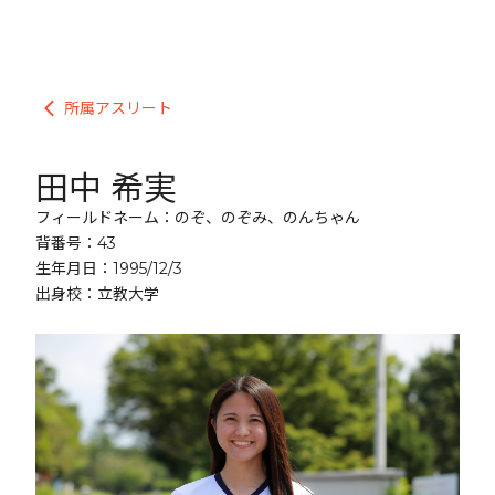
所属アスリート
arrow_back_ios
田中 希実
フィールドネーム：のぞ、のぞみ、のんちゃん
背番号：43
生年月日：1995/12/3
出身校：立教大学