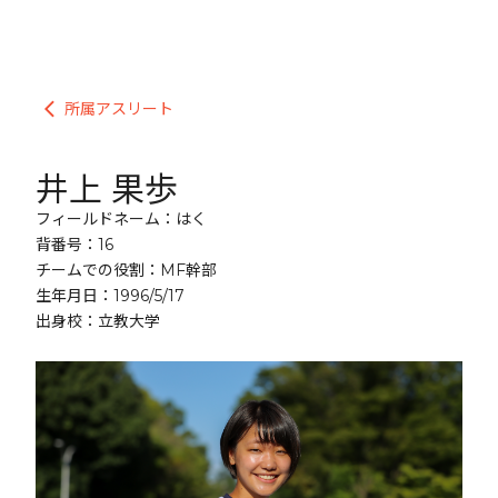
所属アスリート
arrow_back_ios
井上 果歩
フィールドネーム：はく
背番号：16
チームでの役割：MF幹部
生年月日：1996/5/17
出身校：立教大学