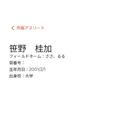
所属アスリート
arrow_back_ios
笹野 桂加
フィールドネーム：ささ、るる
背番号：
生年月日：2001/2/1
出身校：大学