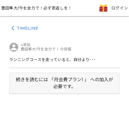
豊田隼大/今を全力で！必ず恩返しを！
ログイン
TIMELINE
arrow_back_ios
4年前
豊田隼大/今を全力で！ の投稿
ランニングコースを走っていると、自分より･･･
続きを読むには 「月会費プラン1 」 への加入が
必要です。