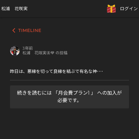
松浦 花咲実
ログイン
TIMELINE
arrow_back_ios
3年前
松浦 花咲実🦋💙 の投稿
昨日は、悪縁を切って良縁を結ぶで有名な神･･･
続きを読むには 「月会費プラン1 」 への加入が
必要です。