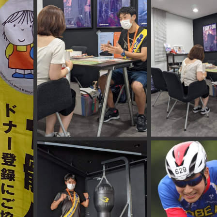
誰でも参加可能。投票が
庫』に
可能!!
2022年7
投票サイト
日本ト
: https://find-
fc.com/news/5529
22年4月
たのコ
毎年の恒例行事になりま
ロン松
した。
この1年間、Find-FCなる
(アスカツ)
精神あふれるアスリート
に
投票!!その集計結果によっ
て、スポンサー様より
表彰を受けることができ
る!特別なアワードです。