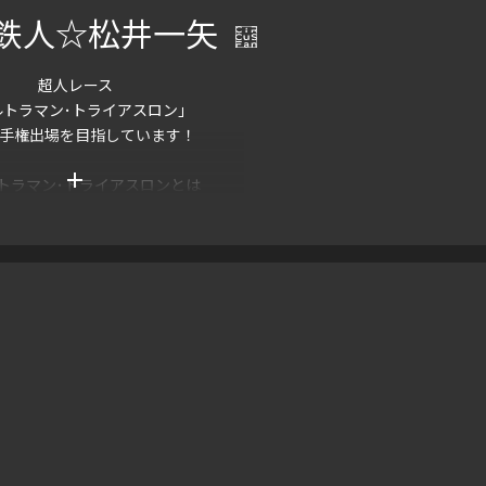
鉄人☆松井一矢
超人レース
ルトラマン･トライアスロン」
手権出場を目指しています！
add
トラマン･トライアスロンとは
 水泳10km + 自転車145km
2日目 自転車275km
3日目 マラソン84.4km
12時間以内で完走を目指す
人的なトライアスロン大会
なに希望と勇気を届けられる
スリートになります！！
援よろしくお願いします。
19年25歳 献血 累計100回越え
21年27歳 骨髄バンク･ドナー提供