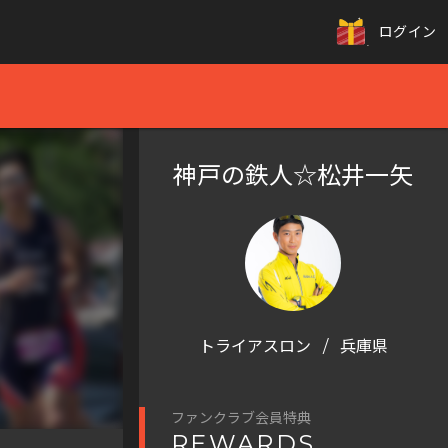
ログイン
神戸の鉄人☆松井一矢
トライアスロン
/
兵庫県
ファンクラブ会員特典
REWARDS