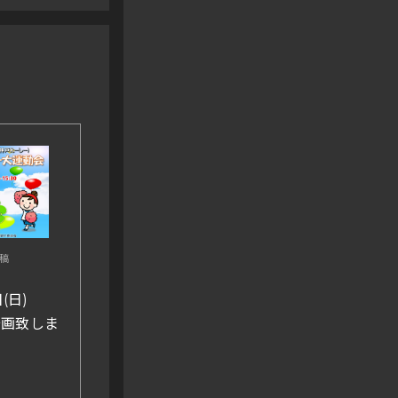
投稿
(日)
企画致しま
ム神戸AC
念祭