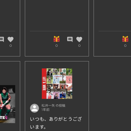
～いのち輝くバトンをつ
「神戸えーし
なぐ～
2025春」
～いのち輝く
なぐ～
開催スケジュールについ
favorite
favorite
mment
comment
0
0
0
0
て
パンフレットを作りまし
広報サイト
た!
https://kobea
ichi.com/
みんなで運動会を楽しも
う!!
ご参加、ご観
しております!!
松井一矢 の投稿
1年前
https://kobeac.hp.pera
いつも、ありがとうござ
ichi.com/
います。