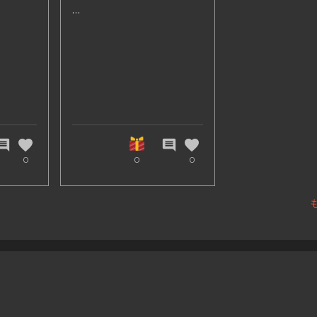
神戸の鉄人☆DON 松井
一矢です。
本ブログにご訪問いただ
き、感謝します。
私自身のリアルタイルな
favorite
favorite
、伊予
mment
comment
第32回
0
0
0
活動に関しては
ite神
して出場
Twitter :
、フジス
194/?
@kazuyamatsui_ac
aign=
Instaglm :
井一矢選
@kazuyamatsui_ac
として出
Youtube : 神戸の鉄人
173/?
*DON松井一矢*ウルトラ
aign=
マンになりたい男
一矢選
等を活用して、日々更新