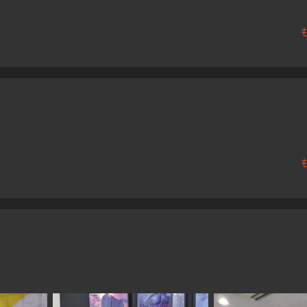
祝9周
をしていますので
024年2
ぜひフォローをして頂け
ーツ杯
ればと思います。
公園 神
000120
-
】ブラッ
2024年12月、今年も始
まりました!!
月19日
【投票締切12/21】Find-
ラソン
FCアワード2024
MVA(Most Valuable
023年5月
Athlete)投票開始!
羽川英
一矢が
023年2
ランナ
あなたの投票がみんなの
ト
力になる。
022年10月