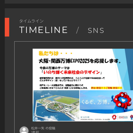
老若男女問わず、障がいの有無問わず、
たくさんの出逢いや体験の数々を
走力･走歴問わず、資金力も問わずに、
経験することができました。
誰もが参加できる、共に練習できる環境を
タイムライン
提供し続けられるよう、努めていきます。
すべては関わってくださった
TIMELINE
/
SNS
皆様のおかげさまです。
みんなの居場所をつくりたい。
いつもありがとうございます。
創設１０周年を迎え、チャレンジと試行錯誤は続きます。
そして次なる1年間の歩みが始まります。
これからも心熱く、応援の程、宜しくお願い致します。
チームは9年目に突入していきますが
＿＿＿＿＿＿＿＿＿＿＿
リニューアル後、2年目の挑戦です。
ランニングチーム神戸AC創設１０周年記念祭
「神戸えーしー大運動会」＠高砂市立陸上競技場
これからの日々も
２０２５年３月１６日（日）開催
宜しくお願い致します！
https://kobeac.hp.peraichi.com/
＿＿＿＿＿＿＿＿＿＿＿＿
松井一矢
ランニングチーム神戸AC
（陸連登録名：神戸えーしー）
松井一矢 の投稿
1年前