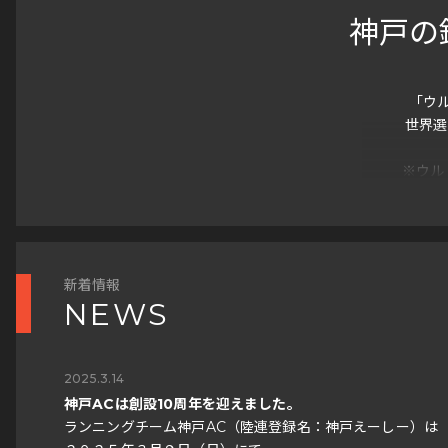
神戸の
「ウ
世界選
※ウル
1日目
各
新着情報
超
NEWS
みん
ア
応
2025.3.14
神戸ACは創設10周年を迎えました。
※ 20
ランニングチーム神戸AC（陸連登録名：神戸えーしー）は
※ 20