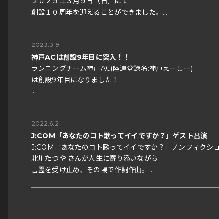
２０２５年３月９日（日）にて
創設１０周年を迎えることができました。
2023.3.9
はい！！拍手ーーー！！！！！
神戸ACは創設9年目に突入！！
神戸えーしーは、１１年目に突入します。
ランニングチーム神戸AC(陸連登録名:神戸えーしー)
２０１５年３月９日（月）に
は創設9年目になりました！
第１回目の練習会を開催しました。
そこから数えて、丸１０年が経ちました。
昨年4月に制度リニューアル。
本当に、皆様のおかげさまでの今日です。
心元気！身体元気！つながり元気！
2022.6.2
みんながいきいき輝くチームを目指し
これからも日々精進。みんなに貢献！！
毎日の歩みを続けてきました。
J:COM「あなたのコト歌ってイイですか？」ゲスト出演
J:COM「あなたのコト歌ってイイですか？」ノンフィクシ
私たちの想いは立ち上げ時から変わらず
北川たつや さんが人生に寄り添いながら
①１秒でも速くなりたいあなたのために
言霊を受け止め、その場で作詞作曲。
②ランニングを通じて生涯の友と出逢い
おかげさまでリニューアル当時
即興で魂の1曲を披露する！という番組。
③あなたのチャレンジ精神を全力で応援します！！
30名程だった神戸えーしーですが
なんと、1年間で、130名を越える
ゲスト出演しました。
そんな向上心溢れる仲間が集い合い、
大きなランニングチームに成長。