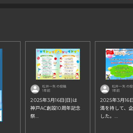
松井一矢 の投稿
松井一矢 の
1年前
1年前
2025年3月16日(日)は
2025年3月16日
神戸AC創設10周年記念
満を持して、
祭
した。
「神戸えーしー大運動
ランニングチー
会」
創設10周年記