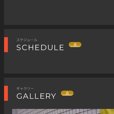
手・ ランニングチーム神戸AC(神戸えーしー)が創設
NEWS★プレスリリース★
年を迎える!!https://athkatsu.com/news/18380/2
ーーーーーーーーーー
月18日【トライアスロン】松井一矢選手・ 日刊スポ
■PR TIMES■
第9回EXPOリレーマラソン日本選手権 IN 万博記念
https://prtimes.jp/main/html/rd/p/000000024.
戸えーしー第3位入賞https://athkatsu.com/activity
632.html
report/18108/2023年10月15日【トライアスロン
スケジュール
カンテレビ関西®に松井一矢選手がゲスト出
Lock
SCHEDULE
演!https://athkatsu.com/media/17460/2023年8
■athkatsu■
【トライアスロン】松井一矢・第13回神戸リレーマ
https://athkatsu.com/sports-events/27538/
優勝&神戸えーしー全員完走、大会結果レポート
ーーーーーーーーーー
https://athkatsu.com/activity-report/17323/2
入場申込(エントリー)サイト
25日【アスリートメディア出演情報】ラジオ関西「
(RUNNET e-moshicom)
樹ハッスル!」にウルトラマン・トライアスロン松井
ギャラリー
https://moshicom.com/118945/
ゲスト出演!https://athkatsu.com/media/16600/2
Lock
GALLERY
月26日【トライアスロン】松井一矢・チャリティー
ーとして出場した大阪マラソン2023大会結果レポー
大運動会 特設サイト
https://athkatsu.com/activity-report/15799/2