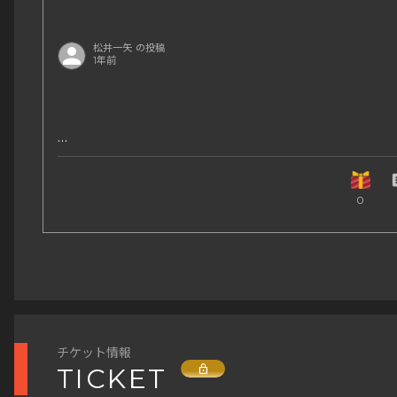
見所⑤:運動会なのでチーム対戦な競技も有り
見所⑥:ブース出展(縁日)により賑わいがあります。
松井一矢 の投稿
***************
1年前
後援(1):一般社団法人 京都文化･芸術･スポーツ振興会
後援(2):アスリート交流チャンネル
主な協賛企業:生活協同組合コープこうべ、前田製菓
co
2024年11月23日【トライアスロン】松井一矢選手が
0
ギノー味噌、BODYMAKER、低酸素ｼﾞﾑTetraFitWh
福知山マラソン2024に骨髄バンク応援ランナーと
戸三宮店、神戸スーパースタジアム、プロフィッツ
し、完走!https://athkatsu.com/activity-report/19
ポーツクラブ…etc
utm_source=rss&utm_medium=rss&utm_camp
post-191942024年11月17日【トライアスロン】松
手が第12回神戸マラソン2024広報取材枠ランナー
広報サイト(概要説明HP)
場し完走!https://athkatsu.com/activity-report/19
https://kobeac.hp.peraichi.com/
utm_source=rss&utm_medium=rss&utm_camp
チケット情報
Lock
TICKET
post-191732024年3月9日【トライアスロン】松井