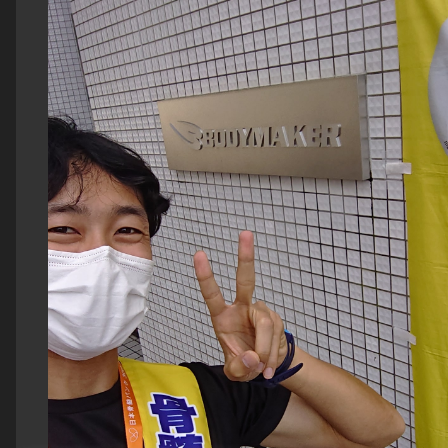
https://k0beac0309.wixsite.com/sportsday
15日【陸上競技】松井一矢、中距離の祭典『MDC兵
て高校3年以来11年ぶりの1500m自己ベスト更
新!https://athkatsu.com/activity-report/14732/
月17日【トライアスロン】松井一矢選手、第40回全
ライアスロン皆生大会レポート
https://athkatsu.com/activity-report/14149/20
収録【アスリートメディア出演情報】J:COM 「あな
ト歌ってイイですか?」にウルトラマン・トライアス
井一矢出演決定!
https://athkatsu.com/media/13578/Athkatsu
プレスリリース集約。
今後もプレスリリース配信できるよう、
日々精進。がんばります。