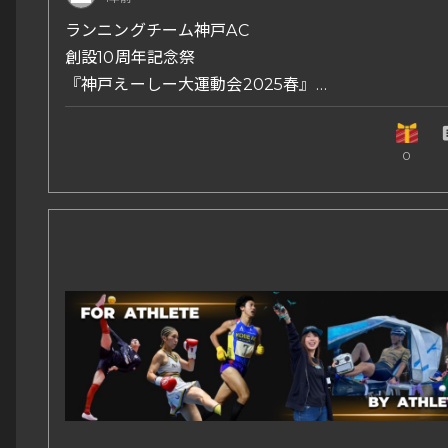
代表 松井一矢
ランニングチーム神戸AC
創設10周年記念祭
『神戸えーしー大運動会2025春』
いのち輝くバトンをつなぐ
co
0
日程:2025年3月16日(日)
場所:高砂市立陸上競技場
(兵庫県高砂市米田町)
******************
見所①:お笑い芸人さんによる生ネタ披露
見所②:関西大学の学生さんによるMC&司会進行
見所③:アスリートとVS「エキシビションマッチ」
見所④:イントロクイズ ドレミファよ=いドン!!