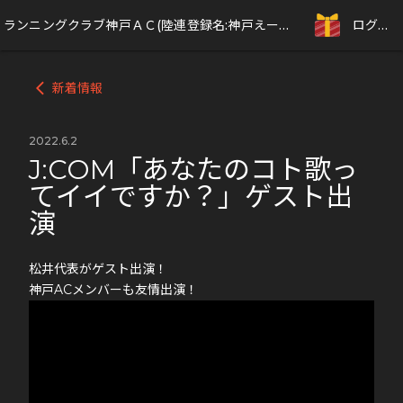
ランニングクラブ神戸ＡＣ(陸連登録名:神戸えーしー)
ログイン
新着情報
arrow_back_ios
2022.6.2
J:COM「あなたのコト歌っ
てイイですか？」ゲスト出
演
松井代表がゲスト出演！
神戸ACメンバーも友情出演！