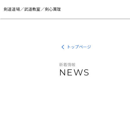
剣道道場／武道教室／剣心萬理
トップページ
arrow_back_ios
新着情報
NEWS