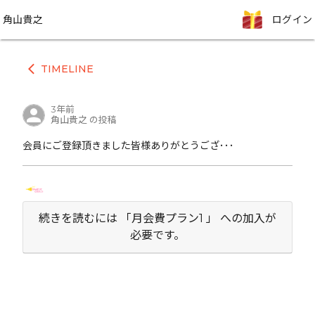
角山貴之
ログイン
TIMELINE
arrow_back_ios
3年前
角山貴之 の投稿
会員にご登録頂きました皆様ありがとうござ･･･
続きを読むには 「月会費プラン1 」 への加入が
必要です。