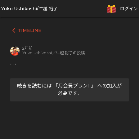
Yuko Ushikoshi/牛越 裕子
ログイン
TIMELINE
arrow_back_ios
2年前
Yuko Ushikoshi／牛越 裕子の投稿
･･･
続きを読むには 「月会費プラン1 」 への加入が
必要です。