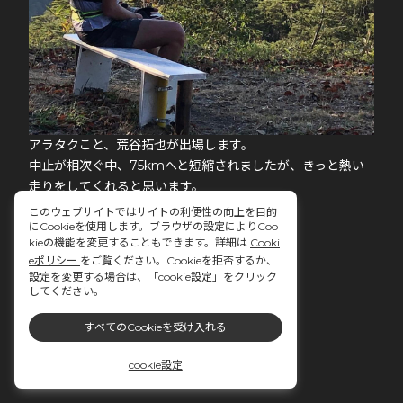
アラタクこと、荒谷拓也が出場します。
中止が相次ぐ中、75kmへと短縮されましたが、きっと熱い
走りをしてくれると思います。
go spicy say hee haa🔥
このウェブサイトではサイトの利便性の向上を目的
にCookieを使用します。ブラウザの設定によりCoo
kieの機能を変更することもできます。詳細は
Cooki
eポリシー
をご覧ください。Cookieを拒否するか、
設定を変更する場合は、「cookie設定」をクリック
してください。
すべてのCookieを受け入れる
cookie設定