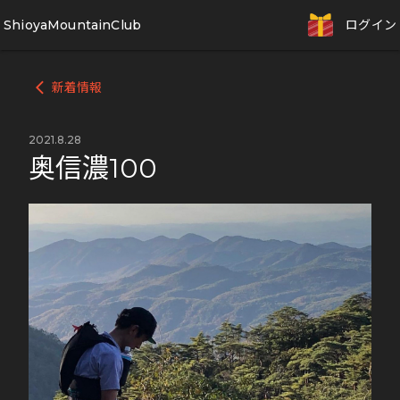
ShioyaMountainClub
ログイン
新着情報
arrow_back_ios
2021.8.28
奥信濃100