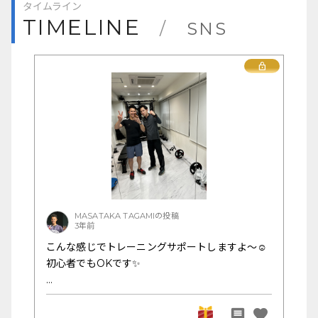
タイムライン
TIMELINE
/
SNS
Lock
MASATAKA TAGAMIの投稿
3年前
こんな感じでトレーニングサポートしますよ〜☺️
初心者でもOKです✨
favorite
comment