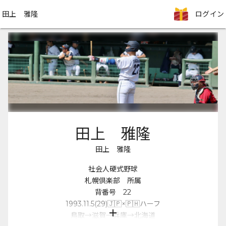
田上 雅隆
ログイン
田上 雅隆
田上 雅隆
社会人硬式野球
札幌倶楽部 所属
背番号 22
1993.11.5(29)🇯🇵×🇵🇭ハーフ
add
鳥取→滋賀→兵庫→北海道