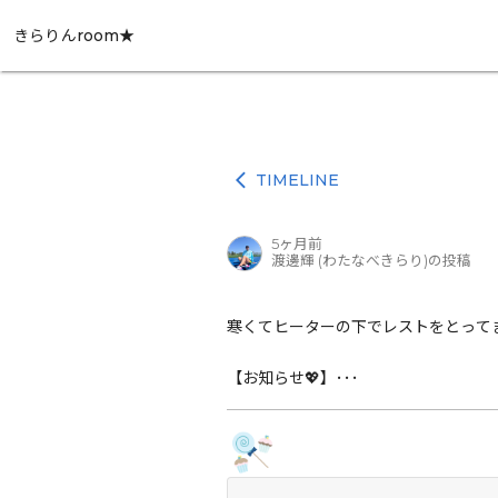
きらりんroom★
TIMELINE
arrow_back_ios
5ヶ月前
渡邊輝 (わたなべきらり)の投稿
寒くてヒーターの下でレストをとってま
【お知らせ💖】･･･