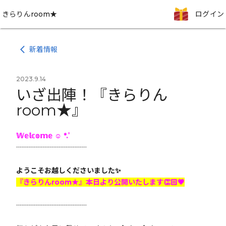
きらりんroom★
ログイン
新着情報
arrow_back_ios
2023.9.14
いざ出陣！『きらりん
room★』
𝕎𝕖𝕝𝕔𝕠𝕞𝕖 ☺︎ *.ﾟ
┈┈┈┈┈┈┈┈┈┈
ようこそお越しくださいました✨
『きらりんroom★』本日より公開いたします👏🏻💗
┈┈┈┈┈┈┈┈┈┈