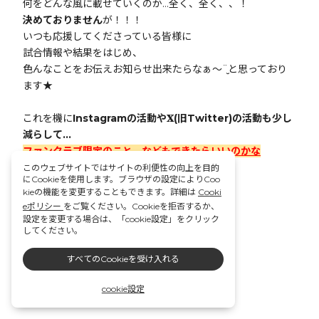
何をどんな風に載せていくのか…全く、全く、、！
決めておりません
が！！！
いつも応援してくださっている皆様に
試合情報や結果をはじめ、
色んなことをお伝えお知らせ出来たらなぁ〜¨̮と思っており
ます★
これを機に
Instagramの活動や𝐗(旧Twitter)の活動も少し
減らして…
ファンクラブ限定のこと、などもできたらいいのかな
ぁ…！！！？
このウェブサイトではサイトの利便性の向上を目的
にCookieを使用します。ブラウザの設定によりCoo
などは思っています🦶🏼🌞
kieの機能を変更することもできます。詳細は
Cooki
eポリシー
をご覧ください。Cookieを拒否するか、
┈┈┈┈┈┈┈┈┈┈
設定を変更する場合は、「cookie設定」をクリック
してください。
すべてのCookieを受け入れる
cookie設定