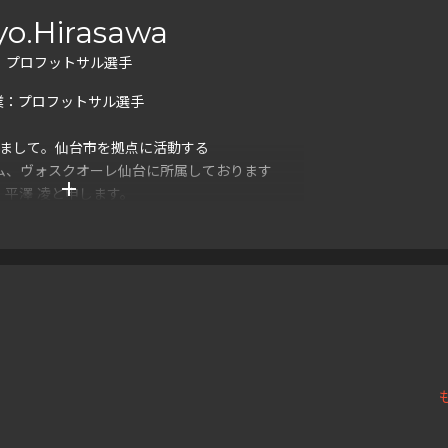
yo.Hirasawa
プロフットサル選手
業：プロフットサル選手
まして。仙台市を拠点に活動する
ム、ヴォスクオーレ仙台に所属しております
add
平澤 凌と申します。
交流できたら嬉しいです！