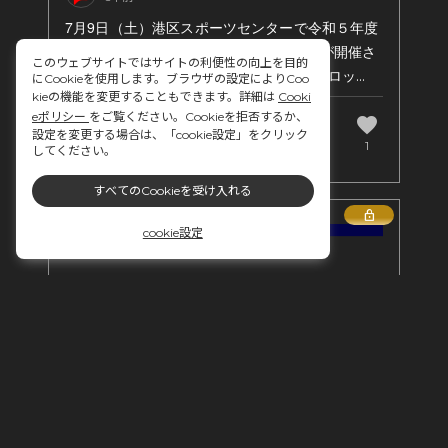
7月9日（土）港区スポーツセンターで令和５年度
港区卓球男子前期クラス別団体リーグ戦が開催さ
このウェブサイトではサイトの利便性の向上を目的
れました。A・Bの2チームが参加してDブロッ
にCookieを使用します。ブラウザの設定によりCoo
ク・Eブロックともに優勝しました！
kieの機能を変更することもできます。詳細は
Cooki
eポリシー
をご覧ください。Cookieを拒否するか、
favorite
comment
設定を変更する場合は、「cookie設定」をクリック
0
1
してください。
いつも応援をありがとうございます。
すべてのCookieを受け入れる
Lock
cookie設定
はぴぽん♪管理人 ポン君の投稿
3年前