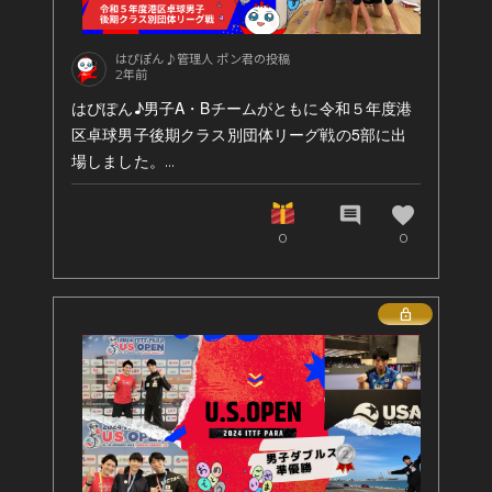
はぴぽん♪管理人 ポン君の投稿
2年前
はぴぽん♪男子A・Bチームがともに令和５年度港
区卓球男子後期クラス別団体リーグ戦の5部に出
場しました。
favorite
comment
0
0
Bチームは残念ながら参考試合となりましたが、A
チームは優勝！なんだかとても愉快なポーズで港
区卓球連盟のHPに載っています（笑）その写真が
Lock
こちら！
これからも、応援をよろしくお願いいたします。