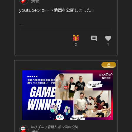
3年前
youtubeショート動画を公開しました！
https://youtube.com/shorts/r5Hd46BogMw?
feature=share
favorite
comment
0
1
Lock
はぴぽん♪管理人 ポン君の投稿
3年前