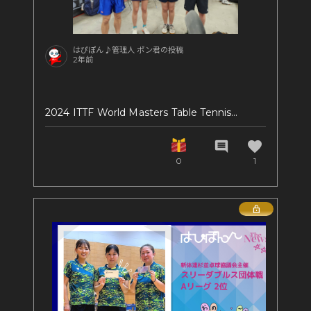
はぴぽん♪管理人 ポン君の投稿
2年前
2024 ITTF World Masters Table Tennis
Championships ROMA（以下、「WMC 2024
ROMA）」）「世界マスターズ卓球選手権ローマ
favorite
comment
大会」に出場しました。この大会は20242年7月8
0
1
日～14日にイタリアのローマで開催されました。
現地にて予選から参加できることもあって大人気
の国際大会！世界109ヵ国の卓球愛好者6100人が
Lock
参加、その資格は開催年に40才以上であればOK
なんです。「はぴぽん♪」からは4名が参加しま
した。
この大会は2年に1度の頻度で開催され、前回はオ
マーン、今回はイタリアのローマが開催地に。①