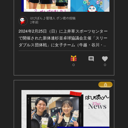
シングルス、②ダブルスが通年ですが、③混合ダ
ブルス（ミックスダブルス）の種目が加わり3種
目に。2日間に渡った予選の結果は、③混合ダブ
はぴぽん♪管理人 ポン君の投稿
2年前
ルスは2ペアとも本戦 Main Drawトーナメントに
出場、①シングルスも3名がMain Drawへ、②ダ
2024年2月25日（日）に上井草スポーツセンター
ブルスは残念ながらすべてConsolationでした。
で開催された新体連杉並卓球協議会主催「スリー
-------
ダブルス団体戦」に女子チーム（牛越・谷川・今
①シングルス
泉）が出場、Aブロックで2位の成績をおさめまし
･ KANEKO / Over 60 Main Draw Rd. of 512
た☆
favorite
comment
･ ABE / Over 50 Main Draw Rd. of 128
0
0
･ USHIKOSHI /Over50 Main Draw Rd. of 64
③ミックスダブルス
次回は1位を目指してがんばります。
Lock
・ABE & USHIKOSHI / Over 50 Main
Draw Rd. of 32
いつも応援をありがとうございます！
-----
Rd. of 32はベスト32という意味です。
ミックスダブルスは32位決定の試合の進行ミスで