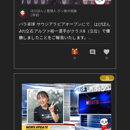
はぴぽん♪管理人 ポン君の投稿
2年前
パラ卓球 サウジアラビアオープンにて、はぴぽん
♪の立石アルファ裕一選手がクラス8（立位）
で優
勝しましたことをご報告いたします。
さらに、今回もはぴぽん♪のおのぽん♪が帯同して
います。
favorite
comment
0
0
いつも応援をありがとうございます！
Lock