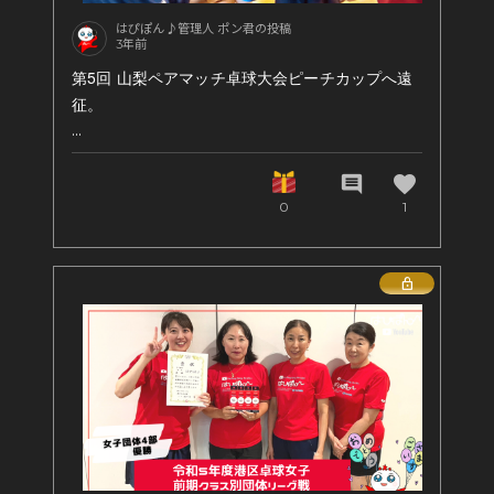
はぴぽん♪管理人 ポン君の投稿
3年前
第5回 山梨ペアマッチ卓球大会ピーチカップへ遠
征。
安倍、岩城ペアは１位リーグ準々決勝敗退でした
が、望月、鈴木ペアは優勝という結果に。
favorite
comment
ピーチカップ！桃をたくさんもらったそうです.
0
1
Lock