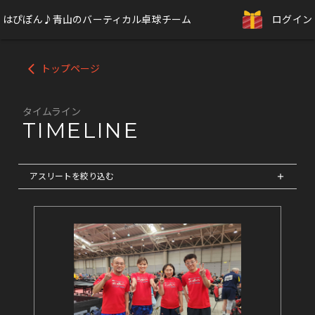
はぴぽん♪青山のバーティカル卓球チーム
ログイン
トップページ
arrow_back_ios
タイムライン
TIMELINE
アスリートを絞り込む
add