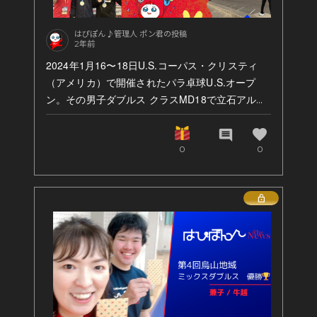
はぴぽん♪管理人 ポン君の投稿
2年前
2024年1月16〜18日U.S.コーパス・クリスティ
（アメリカ）で開催されたパラ卓球U.S.オープ
ン。その男子ダブルス クラスMD18で立石アルフ
ァ裕一選手とSU Jin Sian（中華台北）ペアが銀メ
ダルを獲得しました！
favorite
comment
0
0
▼男子ダブルス クラスMD18
Lock
1位 フェイシー／ステイシー（イギリス）
2位 立石アルファ裕一／SU Jin Sian（日本／中
華台北）
新年早々、グッドニュースが飛び込んできました