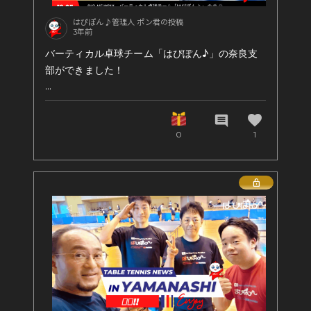
はぴぽん♪管理人 ポン君の投稿
3年前
バーティカル卓球チーム「はぴぽん♪」の奈良支
部ができました！
リーダーは、AYAさんです。
favorite
早速、第57回全日本社会人卓球選手権大会のシン
comment
グルスとダブルスにETTCで出場され、その際に
0
1
「はぴぽん♪」ユニフォームを着用、みごと奈良
県代表に輝きました☆(*'▽')
Lock