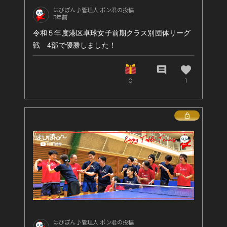
はぴぽん♪管理人 ポン君の投稿
3年前
令和５年度港区卓球女子前期クラス別団体リーグ
戦 4部で優勝しました！
favorite
comment
0
1
Lock
はぴぽん♪管理人 ポン君の投稿