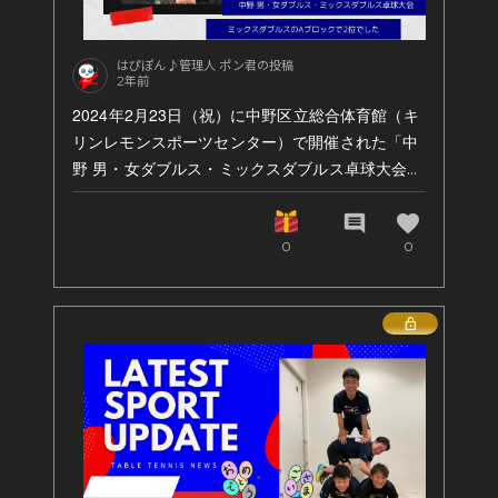
まさかの2回行うというアクシデントもありまし
たが、世界中の真摯な卓球愛好者と親睦を深める
ことができ、この大会を経験できたことに感謝を
はぴぽん♪管理人 ポン君の投稿
します。
2年前
2024年2月23日（祝）に中野区立総合体育館（キ
いつも応援をありがとうございます。
リンレモンスポーツセンター）で開催された「中
以上、ご報告申し上げます。
野 男・女ダブルス・ミックスダブルス卓球大会」
に出場！ミックスダブルス種目に小野澤・牛越が
出場し、Aブロックで2位でした。
favorite
comment
0
0
Lock