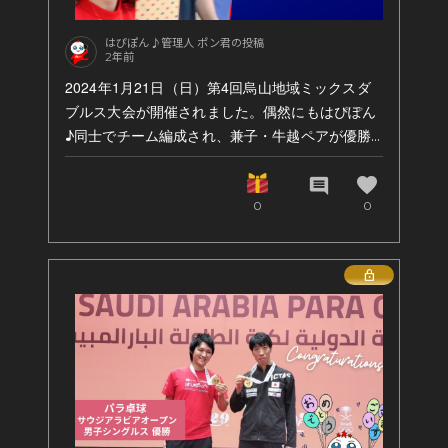
ので、ご報告いたします。
いつも、応援をありがとうございます♪
はぴぽん♪管理人 ポン君の投稿
2年前
2024年1月21日（日）第4回烏山地域ミックスダ
ブルス大会が開催されました。偶然にもはぴぽん
♪同士でチーム編成され、兼子・牛越ペアが優勝
しました！
favorite
comment
0
0
Lock