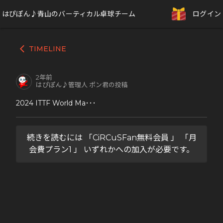
はぴぽん♪青山のバーティカル卓球チーム
ログイン
TIMELINE
arrow_back_ios
2年前
はぴぽん♪管理人 ポン君の投稿
2024 ITTF World Ma･･･
続きを読むには 「CiRCuSFan無料会員 」 「月
会費プラン1 」 いずれかへの加入が必要です。