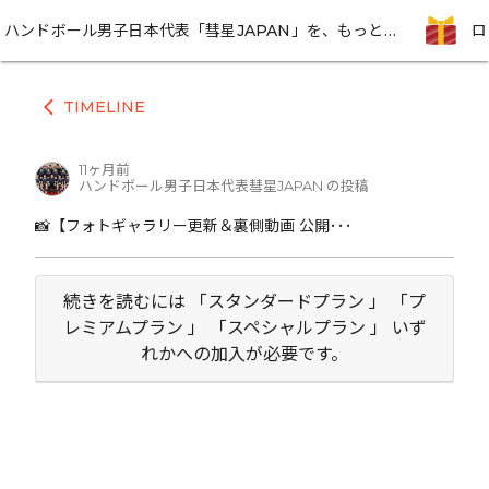
ハンドボール男子日本代表「彗星JAPAN」を、もっと近くに感じられる期間限定プロジェクト
TIMELINE
arrow_back_ios
11ヶ月前
ハンドボール男子日本代表彗星JAPAN の投稿
📸【フォトギャラリー更新＆裏側動画 公開･･･
続きを読むには 「スタンダードプラン 」 「プ
レミアムプラン 」 「スペシャルプラン 」 いず
れかへの加入が必要です。