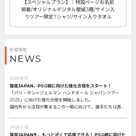
【スペシャルプラン】：特設ページお名前
掲載/オリジナルデジタル壁紙3種/サイン入
りツアー限定Tシャツ/サイン入りタオル
新着情報
NEWS
2025.8.13
彗星JAPAN、PSG戦に向けた強化合宿をスタート！
「パリ・サン＝ジェルマン ハンドボール ジャパンツアー
2025」に向けた強化合宿を開始しました。
国内外から注目が集まるこの一戦に向けて、選手たちは真剣
な表情で汗を流し、戦術・フィジカルの両面からチームの完
成度を高めています。
2025.7.25
今回の合宿では、PSGという世界最高峰のクラブとの試合
を見据えた準備はもちろん、ファンの皆さまの声援が選手た
彗星JAPANを、もっと近くで応援できる！ PSG戦に向けた