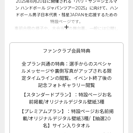
2025年8月20日に開催される「パリ・サン＝ジェルマ
ン ハンドボール ジャパンツアー2025」に向けて、ハン
ドボール男子日本代表・彗星JAPANを応援するための
特設ページです。
add
事前合宿の様子や、大会当日の舞台裏、一般には公開し
ていない限定写真などをこのページでお届けしていきま
す。
さらに、みなさんからのコメントや応援メッセージは、
ファンクラブ会員特典
代表チームに直接届けます。
一緒に、最高の舞台を迎える彗星JAPANを応援しまし
全プラン共通の特典：選手からのスペシャ
ょう！
ルメッセージや裏側写真がアップされる限
定タイムラインの閲覧、イベント終了後の
記念フォトギャラリー閲覧
【スタンダードプラン】：特設ページお名
前掲載/オリジナルデジタル壁紙3種
【プレミアムプラン】：特設ページお名前掲
載/オリジナルデジタル壁紙3種/【抽選20
名】サイン入りタオル