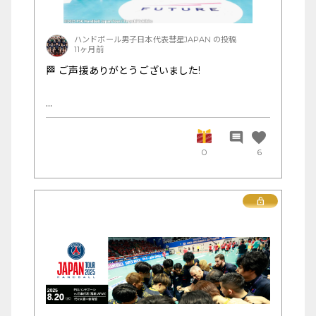
・円陣の様子 など
普段は見られない“彗星JAPAN”を、ぜひお楽しみ
ください。本プラットフォーム入会特典について
ハンドボール男子日本代表彗星JAPAN の投稿
11ヶ月前
もは順次発送予定です。今しばらくお待ちくださ
い。
🏁 ご声援ありがとうございました!
▼裏側動画一覧はこちら
https://photos.app.goo.gl/zMLUQmdaSgNiq
Xgx9
「パリ・サン=ジェルマン ハンドボール ジャパン
https://photos.app.goo.gl/NVXSgaqURGvKb
ツアー2025」は、昨夜無事に試合を終えました。
favorite
comment
Evx9
0
6
https://photos.app.goo.gl/xuF8qkb26yKtSsu
p6
代表選手たちは、この日のために重ねてきた準備
https://photos.app.goo.gl/fh9W4Kg3giEwiR
のすべてをコートで表現し、世界トップクラブに
Lock
Eb8
真っ向から挑みました。
https://photos.app.goo.gl/69fuDqyB8tje3wK
そして、ここまで共に歩んできてくださった皆さ
AA
んの声援は、確かに選手たちに届いていました。
この特設プラットフォームでも、引き続き舞台裏
の様子や試合写真などをお届けしていきます。