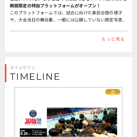
ちの背中を押すような、“チームとしての一体感”の構築にも
期間限定の特設プラットフォームがオープン！
重点を置いています。
このプラットフォームでは、試合に向けた事前合宿の様子
や、大会当日の舞台裏、一般には公開していない限定写真な
特設プラットフォームでは、今後も合宿の様子やオフショッ
ど、ファンの皆さんだけに向けた特別コンテンツを順次発信
トなど、ここでしか見られない限定コンテンツを順次公開予
予定です。
もっと見る
定です。どうぞお楽しみに！
さらに、投稿への応援コメントは代表チームに直接届けられ
ます。
これまでとは少し違ったスタイルで、彗星JAPANを応援で
タイムライン
きる期間限定の場として企画しました。
TIMELINE
PSGとの特別な一戦をより一層楽しみ、彗星JAPANとの“つ
ながり”を感じていただける機会として、ぜひご参加くださ
い。
Lock