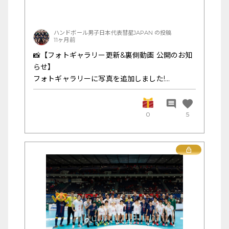
ハンドボール男子日本代表彗星JAPAN の投稿
11ヶ月前
📸【フォトギャラリー更新&裏側動画 公開のお知
らせ】
フォトギャラリーに写真を追加しました!
試合当日の表情、ウォーミングアップ、試合後の
favorite
comment
ロッカールームまで——
0
5
選手たちの“本気の一日”を、ぜひ写真で振り返っ
てみてください。あわせて、裏側を収めた限定動
Lock
画もいくつか公開中です。
・アップ中の選手の様子
・選手入場前の雰囲気