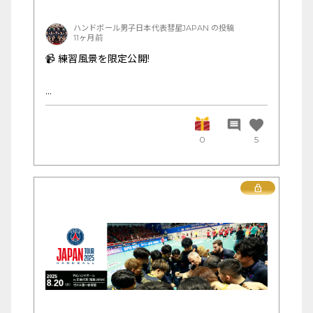
てください。
選手たちの心に届くあなたの言葉を、お待ちして
ハンドボール男子日本代表彗星JAPAN の投稿
います。
11ヶ月前
📹 練習風景を限定公開!
🔥🔥
🇯🇵#彗星JAPAN
🏆PSGハンドボールジャパンツアー2025
昨日の練習から、普段は見れないウォーミングア
📅8/20(水) 18:50開演
ップやパスゲームの様子を動画でお届けします。
favorite
comment
🆚パリ・サン=ジェルマン
0
5
📍国立代々木競技場第一体育館
📺CS放送 日テレジータス
真剣な表情とチームの一体感、そしてときどき見
せる笑顔も。
Lock
カメラ越しでも伝わってくる“いい空気感”をぜひ
チケットはこちら🔽
感じてみてください。
https://l-tike.com/sports/mevent/?
mid=687679
※2階自由席以外は完売となりました
ウォーミングアップ
パスゲーム