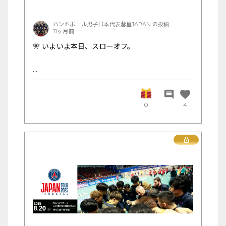
今日という一日を、ともに戦ってくださり、あり
がとうございました。
ハンドボール男子日本代表彗星JAPAN の投稿
11ヶ月前
🎌 いよいよ本日、スローオフ。
---
彗星JAPANが挑む「パリ・サン=ジェルマン ハン
📸 試合後フォトギャラリー公開予定
ドボール ジャパンツアー2025」、ついに試合当
favorite
comment
🎙 マッチレポートはこちら
日を迎えました。
0
4
この特設プラットフォームを通じて、たくさんの
Lock
応援メッセージをありがとうございました。
代表選手たちは、皆さんの声を力に、最高の舞台
に臨みます。
---
今日という特別な一日を、最後まで一緒に盛り上
🗨️ ぜひ、試合の感想や選手へのコメントも投稿し
げましょう。