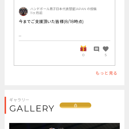
#PSGJapanTour2025
#ハンドボール日本代表
ハンドボール男子日本代表彗星JAPAN の投稿
11ヶ月前
コメント欄での応援も大歓迎です!
今までご支援頂いた皆様(8/18時点)
---
【10,000pt】そら さんあめおんな。 さんたかふ
み さんSUNE さんヨーコ さんモニカ さんクラン
favorite
comment
キー さん
0
5
🗨️ 試合直前・試合後も、コメントお待ちしていま
【2,000pt】Sa さんひろやん さんTT さんY さん
す。
ロン さんあきお さん
あなたの言葉が、選手たちに届いています
もっと見る
ご支援頂き、ありがとうございます!
ギャラリー
Lock
GALLERY