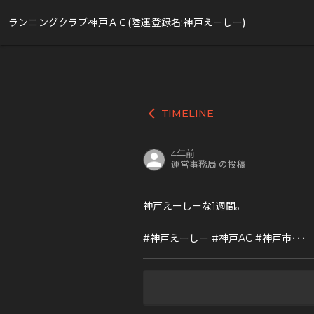
ランニングクラブ神戸ＡＣ(陸連登録名:神戸えーしー)
TIMELINE
arrow_back_ios
4年前
運営事務局 の投稿
神戸えーしーな1週間。
#神戸えーしー #神戸AC #神戸市･･･