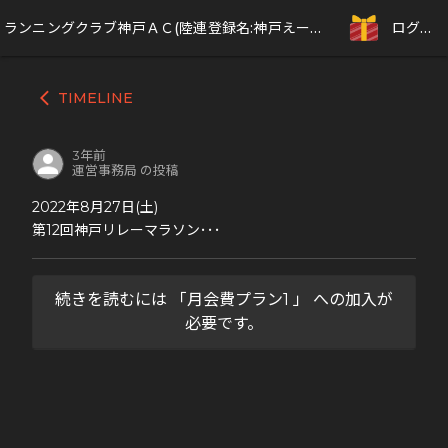
ランニングクラブ神戸ＡＣ(陸連登録名:神戸えーしー)
ログイン
TIMELINE
arrow_back_ios
3年前
運営事務局 の投稿
2022年8月27日(土)
第12回神戸リレーマラソン･･･
続きを読むには 「月会費プラン1 」 への加入が
必要です。