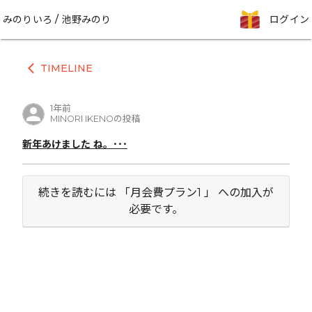
みのりいろ / 池野みのり
ログイン
TIMELINE
arrow_back_ios
1年前
MINORI IKENOの投稿
新年あけました ね。･･･
続きを読むには 「月会費プラン1 」 への加入が
必要です。