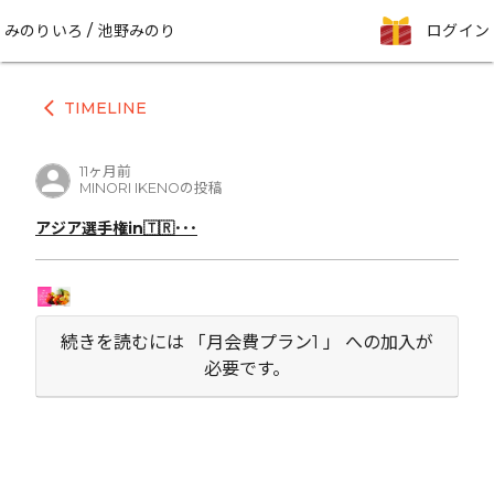
みのりいろ / 池野みのり
ログイン
TIMELINE
arrow_back_ios
11ヶ月前
MINORI IKENOの投稿
アジア選手権in🇹🇷･･･
続きを読むには 「月会費プラン1 」 への加入が
必要です。