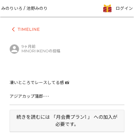
みのりいろ / 池野みのり
ログイン
TIMELINE
arrow_back_ios
9ヶ月前
MINORI IKENOの投稿
アジアカップ蒲郡･･･
続きを読むには 「月会費プラン1 」 への加入が
必要です。