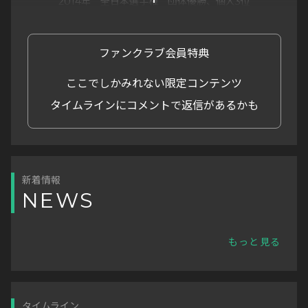
2014年 全日本選手権 団体優勝、個人3位
2015年 ワールドカップロシア大会出場、シンクロ8位
入賞
2020年 全日本選手権 シンクロ優勝、団体準優勝、
ファンクラブ会員特典
個人4位入賞
2021年 日本代表最終選考会 7位
ここでしかみれない限定コンテンツ
タイムラインにコメントで返信があるかも
新着情報
NEWS
もっと見る
タイムライン