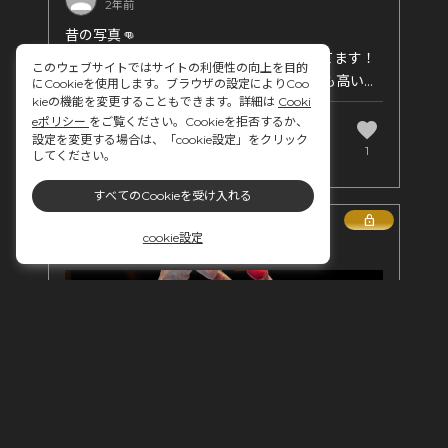
2年前
昔の写真👊
復活に向けて少しずつできることをやってます！
このウェブサイトではサイトの利便性の向上を目的
0→1を考えて再現性をどの局面であっても高いも
にCookieを使用します。ブラウザの設定によりCoo
kieの機能を変更することもできます。詳細は
Cooki
のにする！
eポリシー
をご覧ください。Cookieを拒否するか、
勝利の必然性ってどうやったら高められるの
favorite
comment
設定を変更する場合は、「cookie設定」をクリック
か。。💦
0
1
してください。
考えるのにはいい機会！
すべてのCookieを受け入れる
Lock
cookie設定
#格闘家 #キックボクシング #総合格闘技 #柔道
#アメフト #闘うビジネスマン
釼田 昌弘(つるぎだ まさひろ)の投稿
2年前