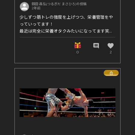
釼田 昌弘(つるぎだ まさひろ)の投稿
2年前
少しずつ筋トレの強度を上げつつ、栄養管理をや
っていってます！
最近は完全に栄養オタクみたいになってます笑
最近は毎日
favorite
comment
アボカド半切れ
0
2
ブルーベリー100g
をマストで食べてます！
Lock
目的は抗酸化と抗炎症で、身体が若返ったらトレ
ーニングの効果も出やすくなるかなと考えてます
👊