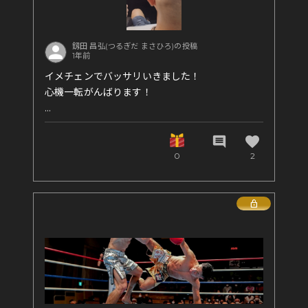
#格闘家 #キックボクシング #総合格闘技 #柔道 #
アメフト #闘うビジネスマン #身体とお金のパー
釼田 昌弘(つるぎだ まさひろ)の投稿
ソナルトレーナー #誕生日 #感謝
1年前
イメチェンでバッサリいきました！
心機一転がんばります！
そしてお互いのお土産交換ｗ
favorite
comment
0
2
Lock