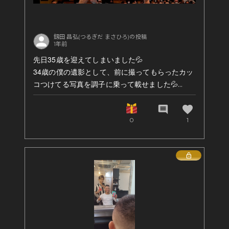
釼田 昌弘(つるぎだ まさひろ)の投稿
1年前
先日35歳を迎えてしまいました💦
34歳の僕の遺影として、前に撮ってもらったカッ
コつけてる写真を調子に乗って載せました💦
favorite
comment
34歳は多くの方々に支えられ、トレーニングやリ
0
1
ハビリに励め、食事や旅行にも連れて行って下さ
ったりと感謝しかない歳でした！
Lock
そして僕を産んでくれた家族にも感謝です！
35歳はビハインドからのスタートになりますが、
怪我を乗越えるべく引続き頑張ります👊