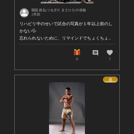
釼田 昌弘(つるぎだ まさひろ)の投稿
2年前
リハビリ中のせいで試合の写真が１年以上前のし
かない💦
忘れられないために、リマインドでちょくちょく
載せておきます笑👊
favorite
comment
0
1
#格闘家 #キックボクシング #総合格闘技 #柔道 #
アメフト #闘うビジネスマン
Lock