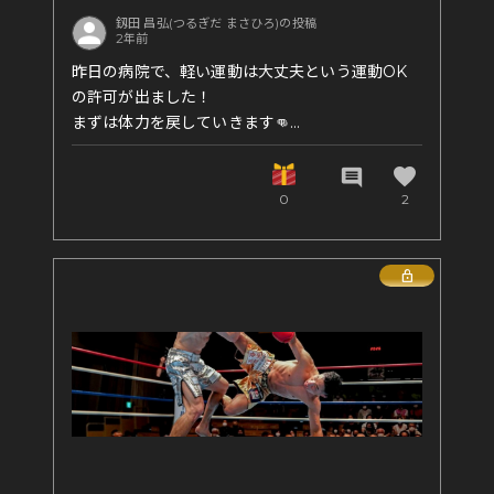
釼田 昌弘(つるぎだ まさひろ)の投稿
2年前
昨日の病院で、軽い運動は大丈夫という運動OK
の許可が出ました！
まずは体力を戻していきます👊
有酸素も徐々に入れていって、まずは痩せます笑
favorite
comment
0
2
Lock