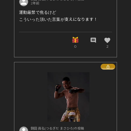
2年前
運動厳禁で焦るけど
こういった頂いた言葉が
支えになります！
favorite
comment
0
2
Lock
釼田 昌弘(つるぎだ まさひろ)の投稿