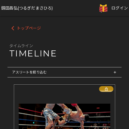
釼田昌弘(つるぎだまさひろ)
ログイン
トップページ
arrow_back_ios
タイムライン
TIMELINE
アスリートを絞り込む
add
Lock