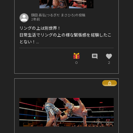
釼田 昌弘(つるぎだ まさひろ)の投稿
2年前
リングの上は別世界！
日常生活でリングの上の様な緊張感を経験したこ
とない！
色々悩みがある人は1回リングに立ってみると見え
方とか世界観が変わるかも👊
favorite
comment
0
2
#格闘家 #キックボクシング #総合格闘技 #柔道
#アメフト #闘うビジネスマン
Lock