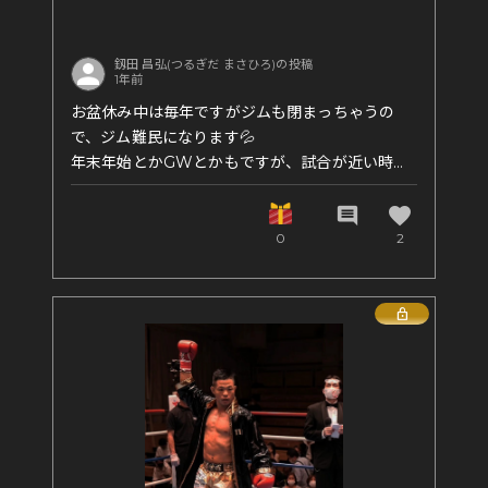
釼田 昌弘(つるぎだ まさひろ)の投稿
1年前
お盆休み中は毎年ですがジムも閉まっちゃうの
で、ジム難民になります💦
年末年始とかGWとかもですが、試合が近い時は
いつも困ってます笑
favorite
comment
今回は試合が近いとかはないですが💦
0
2
Lock