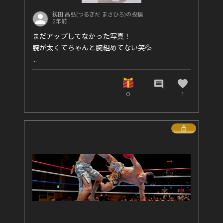
釼田 昌弘(つるぎだ まさひろ)の投稿
2年前
まだアップしてなかった写真！
腕が太くてちゃんと腕組めてない笑💦
favorite
comment
0
1
Lock