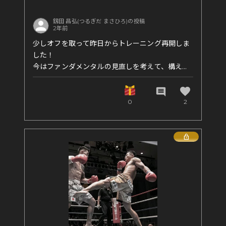
釼田 昌弘(つるぎだ まさひろ)の投稿
2年前
少しオフを取って昨日からトレーニング再開しま
した！
今はファンダメンタルの見直しを考えて、構え方
や、フォームの修正、ナックルの当たる位置など
をとにかく意識してます！
favorite
comment
果たしてどう成果が出るか！
0
2
Lock