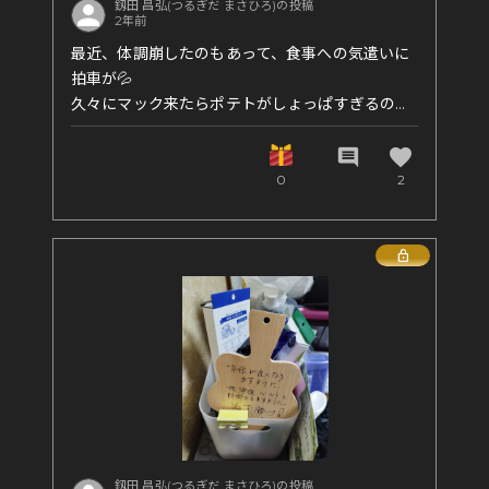
釼田 昌弘(つるぎだ まさひろ)の投稿
2年前
最近、体調崩したのもあって、食事への気遣いに
拍車が💦
久々にマック来たらポテトがしょっぱすぎるの
と、なんとなく胃が受け付けない感じがして、健
康が定着してきたのかなと！
favorite
comment
0
2
もちろん残すのはダメなので完食しましたが笑
Lock
釼田 昌弘(つるぎだ まさひろ)の投稿